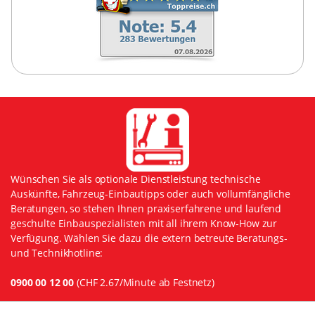
Wünschen Sie als optionale Dienstleistung technische
Auskünfte, Fahrzeug-Einbautipps oder auch vollumfängliche
Beratungen, so stehen Ihnen praxiserfahrene und laufend
geschulte Einbauspezialisten mit all ihrem Know-How zur
Verfügung. Wählen Sie dazu die extern betreute Beratungs-
und Technikhotline:
0900 00 12 00
(CHF 2.67/Minute ab Festnetz)