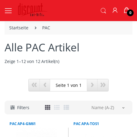
0
Startseite
PAC
Alle PAC Artikel
Zeige 1–12 von 12 Artikel(n)
«
‹
›
»
Filters
Name (A-Z)
PAC AP4-GM61
PAC APA-TOS1