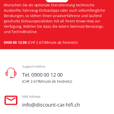
Wünschen Sie als optionale Dienstleistung technische
Auskünfte, Fahrzeug-Einbautipps oder auch vollumfängliche
Beratungen, so stehen Ihnen praxiserfahrene und laufend
geschulte Einbauspezialisten mit all ihrem Know-How zur
Verfügung. Wählen Sie dazu die extern betreute Beratungs-
und Technikhotline:
0900 00 12 00
(CHF 2.67/Minute ab Festnetz)
Support Hotline
Tel. 0900 00 12 00
(CHF 2.67/Minute ab Festnetz)
Mail Adresse
info@discount-car-hifi.ch