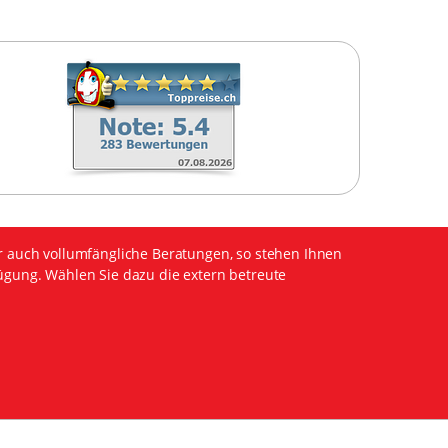
r auch vollumfängliche Beratungen, so stehen Ihnen
ügung. Wählen Sie dazu die extern betreute