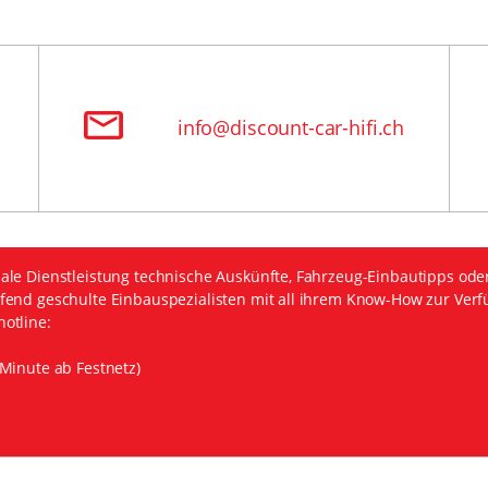
info@discount-car-hifi.ch
ale Dienstleistung technische Auskünfte, Fahrzeug-Einbautipps ode
fend geschulte Einbauspezialisten mit all ihrem Know-How zur Verf
otline:
Minute ab Festnetz)