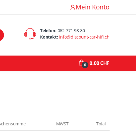
Mein Konto
Telefon:
062 771 98 80
Kontakt:
info@discount-car-hifi.ch
0.00 CHF
0
schensumme
MWST
Total