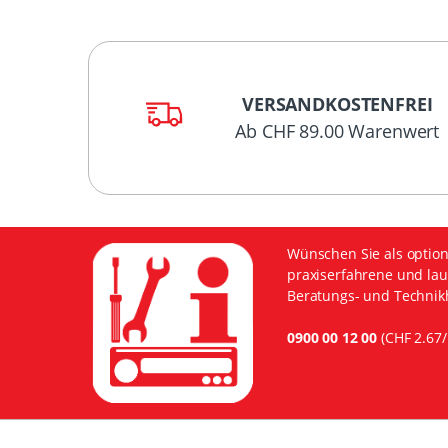
VERSANDKOSTENFREI
Ab CHF 89.00 Warenwert
Wünschen Sie als option
praxiserfahrene und lau
Beratungs- und Technikh
0900 00 12 00
(CHF 2.67/