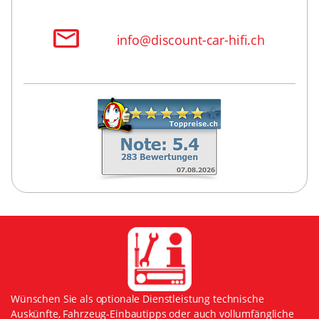
info@discount-car-hifi.ch
Wünschen Sie als optionale Dienstleistung technische
Auskünfte, Fahrzeug-Einbautipps oder auch vollumfängliche