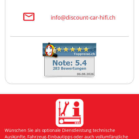
info@discount-car-hifi.ch
Wünschen Sie als optionale Dienstleistung technische
Auskünfte, Fahrzeug-Einbautipps oder auch vollumfängliche